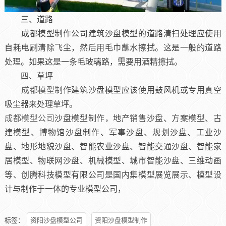
三、道路
成都模型制作公司建筑沙盘模型的道路清扫处理应使用
自耗电刷清除飞尘，然后用毛巾蘸水擦拭。这是一般的道路
处理。如果这是一条毛玻璃路，需要用酒精擦拭。
四、草坪
成都模型制作
建筑沙盘模型应该使用鼓风机或专用真空
吸尘器来处理草坪。
成都模型公司
沙盘模型制作，地产销售沙盘、方案模型、古
建模型、博物馆沙盘制作、军事沙盘、规划沙盘、工业沙
盘、地形地貌沙盘、智能农业沙盘、智能交通沙盘、智能家
居模型、物联网沙盘、机械模型、城市智能沙盘、三维动画
等、创腾科技模型有限公司是国内集模型展览展示、模型设
计与制作于一体的专业模型公司，
标签：
资阳沙盘模型公司
资阳沙盘模型制作