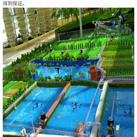
得到保证。