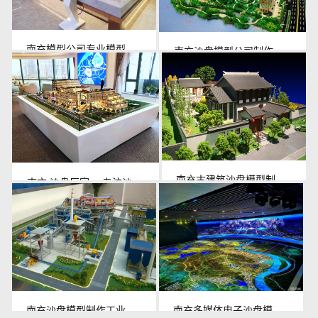
南充模型公司专业模型设计制作公司哪家好
南充沙盘模型公司制作售楼处沙盘看点
南充古建筑沙盘模型制作公司四合院建筑模型
南充 沙盘厂家 —专注沙盘模型定制
南充沙盘模型制作工业模型，工业设备模型，厂区
南充多媒体电子沙盘模型制作