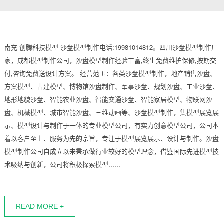
南充 创腾科技模型-沙盘模型制作电话:19981014812。四川沙盘模型制作厂
家，成都模型制作公司，沙盘模型制作经验丰富,终生免费维护保修,按期交
付,咨询免费送设计方案。 经营范围：各类沙盘模型制作，地产销售沙盘、
方案模型、古建模型、博物馆沙盘制作、军事沙盘、规划沙盘、工业沙盘、
地形地貌沙盘、智能农业沙盘、智能交通沙盘、智能家居模型、物联网沙
盘、机械模型、城市智能沙盘、三维动画等、沙盘模型制作，集模型展览展
示、模型设计与制作于一体的专业模型公司，有实力创意模型公司，公司本
着以客户至上、服务为先的宗旨，专注于模型展览展示、设计与制作。沙盘
模型制作公司自成立以来秉承做行业较好的模型理念，借鉴国际先进模型技
术吸纳与创新，公司将积极探索模型......
READ MORE +