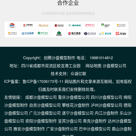
合作企业
COOPERTIVE ENTERPRRISES
Copyright：创腾沙盘模型制作 电话： 19981014812
地址：四川省成都市双流区蛟龙港工业园
网站地图
沙盘模型公司
技术支持：
众诚亿联
ICP备案：
鲁ICP备17036173号-11
网站图片和文章来源互联网，如有版权
归属及时联系我们安排删除处理。
友情链接：
成都沙盘模型公司
重庆沙盘模型公司
四川沙盘模型公司
绵阳
沙盘模型制作
自贡沙盘模型公司
攀枝花沙盘制作
泸州沙盘模型公司
德阳
沙盘模型公司
广元沙盘模型公司
遂宁沙盘模型公司
内江沙盘制作
乐山沙
盘模型公司
资阳沙盘模型制作
宜宾沙盘公司
南充沙盘制作
达州沙盘模型
公司
雅安沙盘模型制作
广安沙盘制作公司
巴中沙盘模型公司
眉山沙盘制