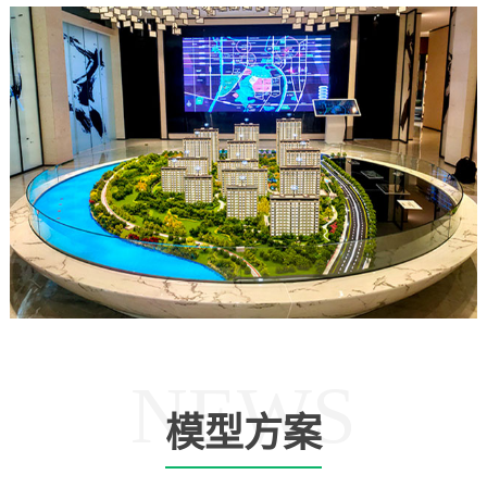
NEWS
模型方案